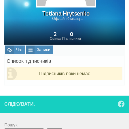
Tetiana Hrytsenko
Офлайн 9 місяців
2
0
Оцінка
Підписники
Чат
Записи
Список підписників
Підписників поки немає
СЛІДКУВАТИ:
Пошук