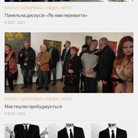
БЛОГИ
/
ЗАПОРІЗЬКА
/
МЕДІА
/
ФОТО
Панельна дискусія «Як нам перемогти»
6 БЕР, 2024
БЛОГИ
/
ЗАПОРІЗЬКА
/
МЕДІА
/
ФОТО
Мистецтво пробуджується
6 БЕР, 2024