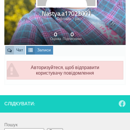
Nastya.a17022001
Офлайн 1 рік
0
0
Оцінка
Підписники
Чат
Записи
Авторизуйтеся, щоб відправити
користувачу повідомлення
СЛІДКУВАТИ:
Пошук