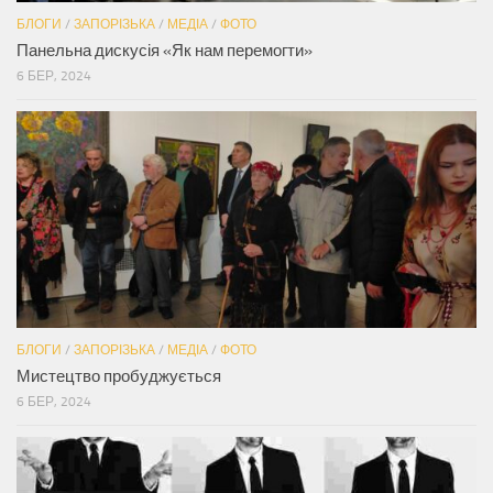
БЛОГИ
/
ЗАПОРІЗЬКА
/
МЕДІА
/
ФОТО
Панельна дискусія «Як нам перемогти»
6 БЕР, 2024
БЛОГИ
/
ЗАПОРІЗЬКА
/
МЕДІА
/
ФОТО
Мистецтво пробуджується
6 БЕР, 2024