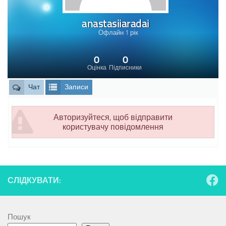
anastasiiaradai
Офлайн 1 рік
0
0
Оцінка
Підписники
Чат
Записи
Авторизуйтеся, щоб відправити
користувачу повідомлення
СЛІДКУВАТИ:
Пошук