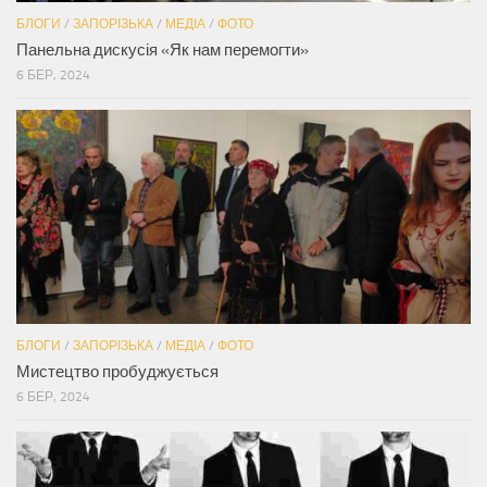
БЛОГИ
/
ЗАПОРІЗЬКА
/
МЕДІА
/
ФОТО
Панельна дискусія «Як нам перемогти»
6 БЕР, 2024
БЛОГИ
/
ЗАПОРІЗЬКА
/
МЕДІА
/
ФОТО
Мистецтво пробуджується
6 БЕР, 2024