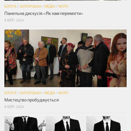
БЛОГИ
/
ЗАПОРІЗЬКА
/
МЕДІА
/
ФОТО
Панельна дискусія «Як нам перемогти»
6 БЕР, 2024
БЛОГИ
/
ЗАПОРІЗЬКА
/
МЕДІА
/
ФОТО
Мистецтво пробуджується
6 БЕР, 2024