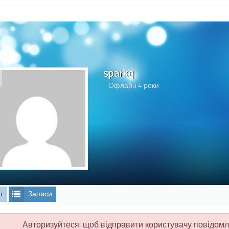
sparkq
Офлайн 4 роки
т
Записи
Авторизуйтеся, щоб відправити користувачу повідом