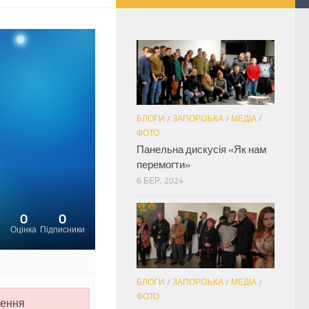
БЛОГИ
/
ЗАПОРІЗЬКА
/
МЕДІА
/
ФОТО
Панельна дискусія «Як нам
перемогти»
6 БЕР, 2024
0
0
Оцінка
Підписники
БЛОГИ
/
ЗАПОРІЗЬКА
/
МЕДІА
/
ФОТО
лення