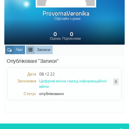
ProvornaVeronika
Офлайн 4 роки
0
0
Оцінка
Підписники
Чат
Записи
Опубліковані "Записи"
08.12.22
Цифрові воїни серед інформаційної
0
війни
опубліковано