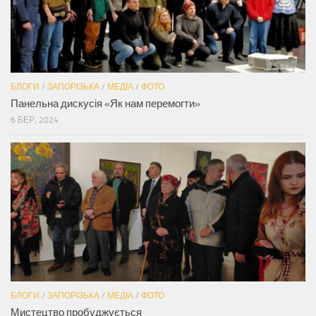
БЛОГИ
/
ЗАПОРІЗЬКА
/
МЕДІА
/
ФОТО
Панельна дискусія «Як нам перемогти»
6 БЕР, 2024
БЛОГИ
/
ЗАПОРІЗЬКА
/
МЕДІА
/
ФОТО
Мистецтво пробуджується