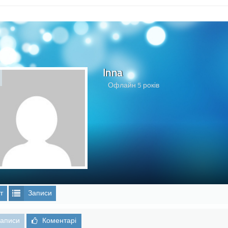
Inna
Офлайн 5 років
т
Записи
аписи
Коментарі