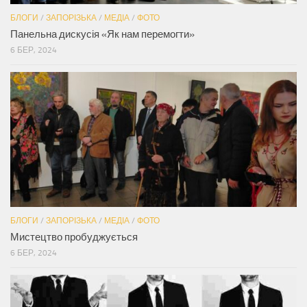
БЛОГИ
/
ЗАПОРІЗЬКА
/
МЕДІА
/
ФОТО
Панельна дискусія «Як нам перемогти»
6 БЕР, 2024
БЛОГИ
/
ЗАПОРІЗЬКА
/
МЕДІА
/
ФОТО
Мистецтво пробуджується
6 БЕР, 2024