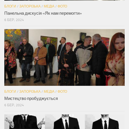
БЛОГИ
/
ЗАПОРІЗЬКА
/
МЕДІА
/
ФОТО
Панельна дискусія «Як нам перемогти»
6 БЕР, 2024
БЛОГИ
/
ЗАПОРІЗЬКА
/
МЕДІА
/
ФОТО
Мистецтво пробуджується
6 БЕР, 2024