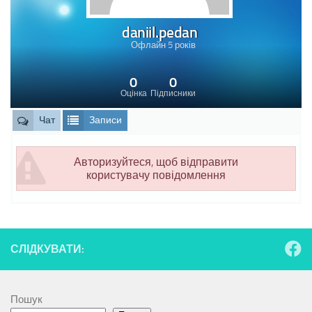
daniil.pedan
Офлайн 5 років
0
0
Оцінка
Підписники
Чат
Записи
Авторизуйтеся, щоб відправити
користувачу повідомлення
СЛІДКУВАТИ:
Пошук