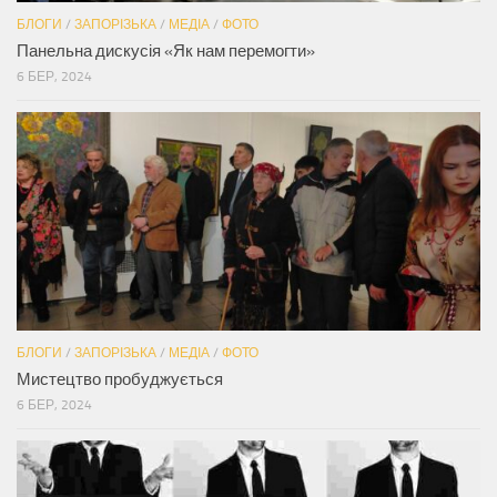
БЛОГИ
/
ЗАПОРІЗЬКА
/
МЕДІА
/
ФОТО
Панельна дискусія «Як нам перемогти»
6 БЕР, 2024
БЛОГИ
/
ЗАПОРІЗЬКА
/
МЕДІА
/
ФОТО
Мистецтво пробуджується
6 БЕР, 2024