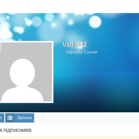
Vadim22
Офлайн 5 років
т
Записи
к підписників