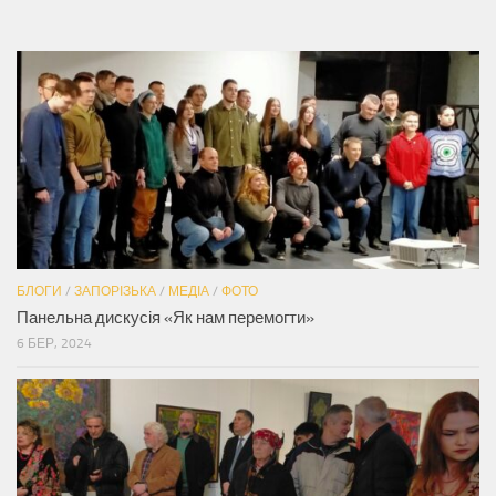
БЛОГИ
/
ЗАПОРІЗЬКА
/
МЕДІА
/
ФОТО
Панельна дискусія «Як нам перемогти»
6 БЕР, 2024