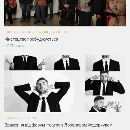
БЛОГИ
/
ЗАПОРІЗЬКА
/
МЕДІА
/
ФОТО
Мистецтво пробуджується
6 БЕР, 2024
ВІДЕО
/
ЛУГАНСЬКА
Враження від форум-театру з Ярославом Федорчуком