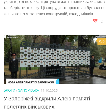
укриття, які покликані рятувати життя наших захисників
та зберігати техніку. Ці споруди створюються буквально
«з нічого»: з металевих конструкцій, колод, мішків...
0
0
БЛОГИ
/
ЗАПОРІЗЬКА
11.10.2025
У Запоріжжі відкрили Алею пам’яті
полеглих військових.