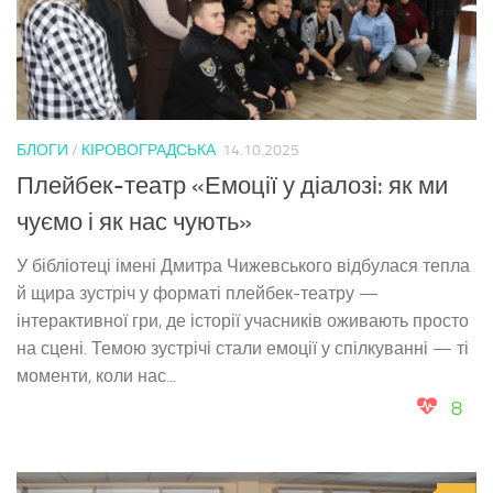
БЛОГИ
/
КІРОВОГРАДСЬКА
14.10.2025
Плейбек-театр «Емоції у діалозі: як ми
чуємо і як нас чують»
У бібліотеці імені Дмитра Чижевського відбулася тепла
й щира зустріч у форматі плейбек-театру —
інтерактивної гри, де історії учасників оживають просто
на сцені. Темою зустрічі стали емоції у спілкуванні — ті
моменти, коли нас...
8