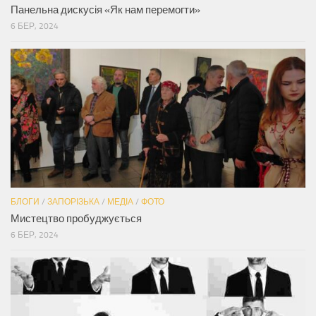
Панельна дискусія «Як нам перемогти»
6 БЕР, 2024
БЛОГИ
/
ЗАПОРІЗЬКА
/
МЕДІА
/
ФОТО
Мистецтво пробуджується
6 БЕР, 2024