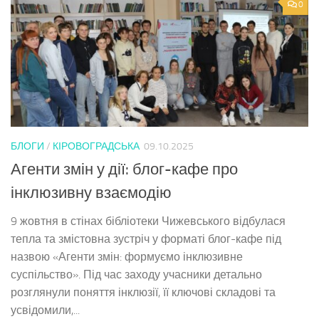
0
БЛОГИ
/
КІРОВОГРАДСЬКА
09.10.2025
Агенти змін у дії: блог-кафе про
інклюзивну взаємодію
9 жовтня в стінах бібліотеки Чижевського відбулася
тепла та змістовна зустріч у форматі блог-кафе під
назвою «Агенти змін: формуємо інклюзивне
суспільство». Під час заходу учасники детально
розглянули поняття інклюзії, її ключові складові та
усвідомили,...