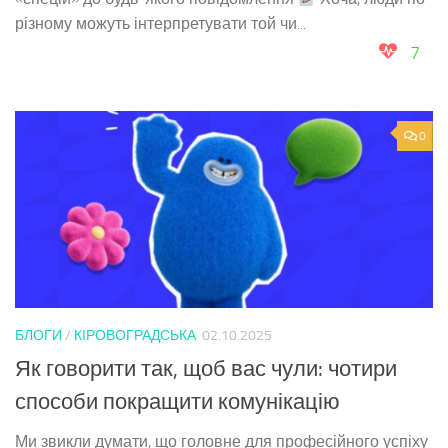
різному можуть інтерпретувати той чи...
7
0
БЛОГИ
/
КІРОВОГРАДСЬКА
02.10.2025
Як говорити так, щоб вас чули: чотири
способи покращити комунікацію
Ми звикли думати, що головне для професійного успіху