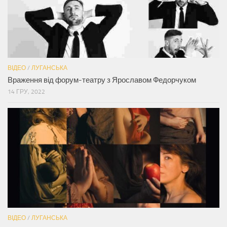
ВІДЕО
/
ЛУГАНСЬКА
Враження від форум-театру з Ярославом Федорчуком
14 ГРУ, 2022
ВІДЕО
/
ЛУГАНСЬКА