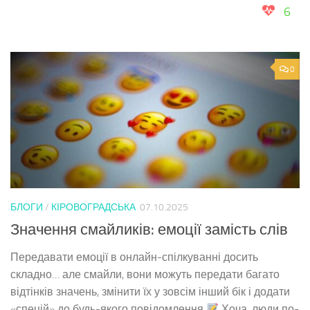
6
0
БЛОГИ
/
КІРОВОГРАДСЬКА
07.10.2025
Значення смайликів: емоції замість слів
Передавати емоції в онлайн-спілкуванні досить
складно… але смайли, вони можуть передати багато
відтінків значень, змінити їх у зовсім інший бік і додати
«спецій» до будь-якого повідомлення
Хоча, люди по-