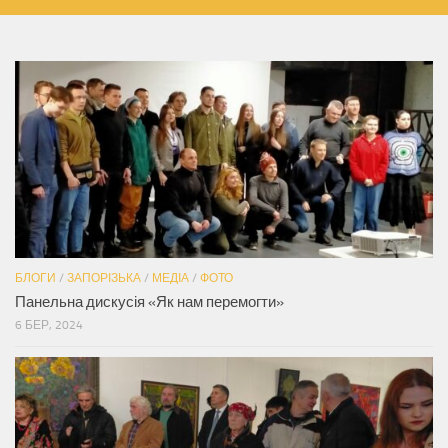
БЛОГИ
/
ЗАПОРІЗЬКА
/
МЕДІА
/
ФОТО
Панельна дискусія «Як нам перемогти»
6 БЕР, 2024