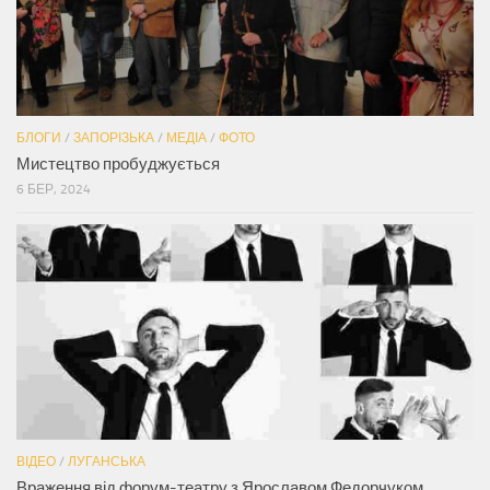
БЛОГИ
/
ЗАПОРІЗЬКА
/
МЕДІА
/
ФОТО
Мистецтво пробуджується
6 БЕР, 2024
ВІДЕО
/
ЛУГАНСЬКА
Враження від форум-театру з Ярославом Федорчуком