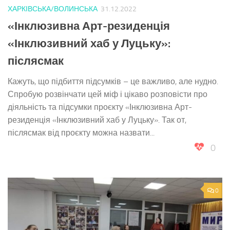
ХАРКІВСЬКА/ВОЛИНСЬКА
31.12.2022
«Інклюзивна Арт-резиденція
«Інклюзивний хаб у Луцьку»:
післясмак
Кажуть, що підбиття підсумків – це важливо, але нудно.
Спробую розвінчати цей міф і цікаво розповісти про
діяльність та підсумки проєкту «Інклюзивна Арт-
резиденція «Інклюзивний хаб у Луцьку». Так от,
післясмак від проєкту можна назвати...
0
0