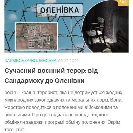
0
ХАРКІВСЬКА/ВОЛИНСЬКА
04.12.2022
Сучасний воєнний терор: від
Сандармоху до Оленівки
росія – країна-терорист, яка не дотримується жодних
міжнародних законодавчих та моральних норм. Вона
жорстоко поводиться з полоненими військовими та
цивільними. Про це свідчать розповіді тих, кого
обміняли завдяки програмі обміну полонених. Окрім
того, світ...