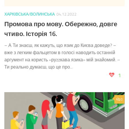
ХАРКІВСЬКА/ВОЛИНСЬКА
04.12.2022
Промова про мову. Обережно, довге
чтиво. Історія 16.
– А Ти знаєш, як кажуть, що язик до Києва доведе? –
вже з легким фальцетом в голосі наводить останній
аргумент на користь «руzzкава язика» мій знайомий. –
Ти реально думаєш, що це про...
1
0