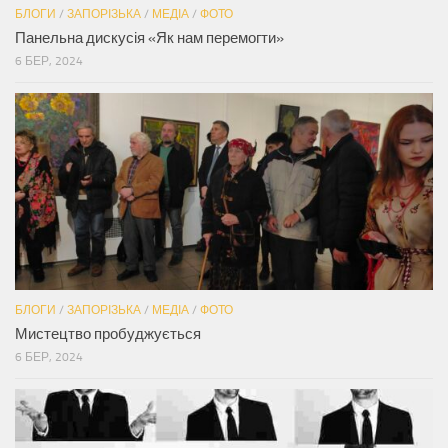
БЛОГИ
/
ЗАПОРІЗЬКА
/
МЕДІА
/
ФОТО
Панельна дискусія «Як нам перемогти»
6 БЕР, 2024
БЛОГИ
/
ЗАПОРІЗЬКА
/
МЕДІА
/
ФОТО
Мистецтво пробуджується
6 БЕР, 2024