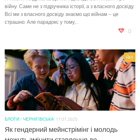
війну. Саме не з підручника історії, а з власного досвіду.
Всі ми з власного досвіду знаємо що війнам – це
страшно. Але парадокс у тому,...
0
0
БЛОГИ
/
ЧЕРНІГІВСЬКА
17.07.2025
Як гендерний мейнстрімінг і молодь
можуть змінити ставлення до