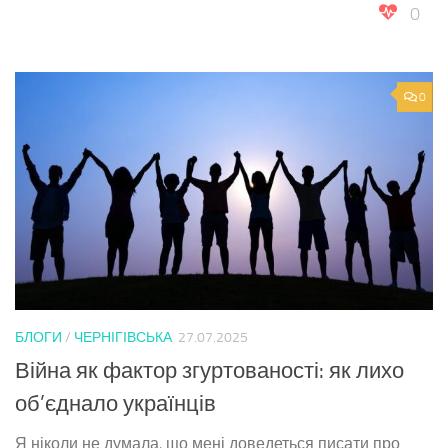
0
0
БЛОГИ
/
ЧЕРНІГІВСЬКА
27.07.2025
Війна як фактор згуртованості: як лихо
об’єднало українців
Я ніколи не думала, що мені доведеться писати про