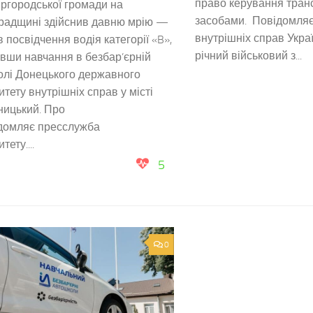
право керування тран
ргородської громади на
засобами. Повідомляє
градщині здійснив давню мрію —
внутрішніх справ Украї
 посвідчення водія категорії «B»,
річний військовий з...
вши навчання в безбар’єрній
олі Донецького державного
итету внутрішніх справ у місті
ницький. Про
ідомляє пресслужба
тету....
5
0