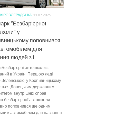
/
КІРОВОГРАДСЬКА
11.07.2025
арк “Безбар’єрної
коли” у
ивницькому поповнився
автомобілем для
ння людей з і
«Безбар’єрні автошколи»,
ваний в Україні Першою леді
 Зеленською, у Кропивницькому
ується Донецьким державним
итетом внутрішніх справ.
к безбар’єрної автошколи
вно поповнився ще одним
льним автомобілем для навчання