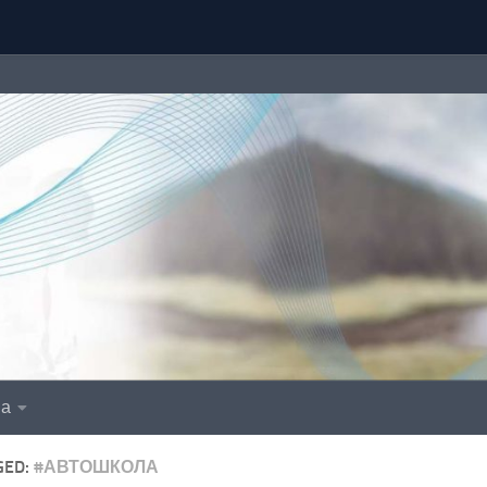
іа
GED:
#АВТОШКОЛА