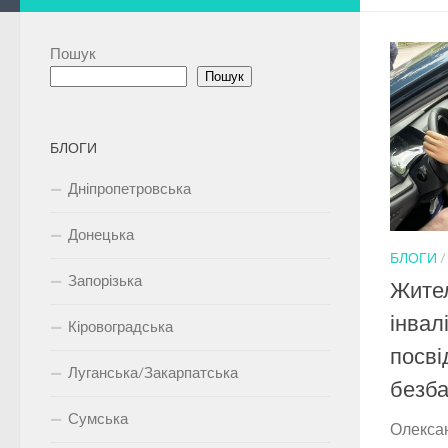
Пошук
Пошук
БЛОГИ
Дніпропетровська
Донецька
БЛОГИ
Запорізька
Жител
інвал
Кіровоградська
посві
Луганська/Закарпатська
безба
Сумська
Олексан