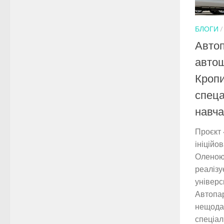
БЛОГИ
Автоп
автош
Кроп
спец
навча
Проєкт 
ініційо
Оленою
реаліз
універс
Автопар
нещода
спеціа