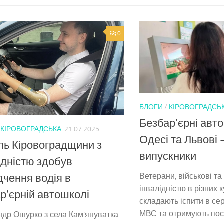
0
БЛОГИ
/
КІРОВОГРАДСЬ
Безбар’єрні авт
/
КІРОВОГРАДСЬКА
21.07.2025
Одесі та Львові 
ь Кіровоградщини з
випускники
ідністю здобув
Ветерани, військові та
дчення водія в
інвалідністю в різних 
р’єрній автошколі
складають іспити в се
МВС та отримують пос
др Ошурко з села Кам’януватка