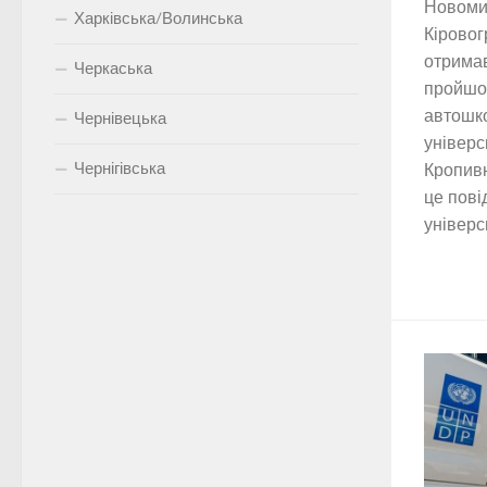
Новоми
Харківська/Волинська
Кірово
отримав
Черкаська
пройшо
автошк
Чернівецька
універс
Чернігівська
Кропив
це пов
універси