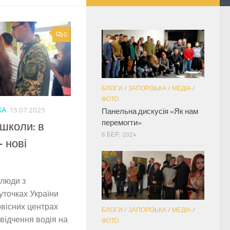
0
БЛОГИ
/
ЗАПОРІЗЬКА
/
МЕДІА
/
ФОТО
КА
15.07.2025
Панельна дискусія «Як нам
перемогти»
ошколи: в
6 БЕР, 2024
– нові
 люди з
куточках України
рвісних центрах
БЛОГИ
/
ЗАПОРІЗЬКА
/
МЕДІА
/
відчення водія на
ФОТО