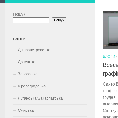
Пошук
Пошук
БЛОГИ
Дніпропетровська
БЛОГИ
Донецька
Всесв
графі
Запорізька
Свято В
Кіровоградська
графіки
грудня.
Луганська/Закарпатська
америка
Сумська
Святкув
яскрави