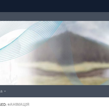
іа
GED:
#АНІМАЦІЯ