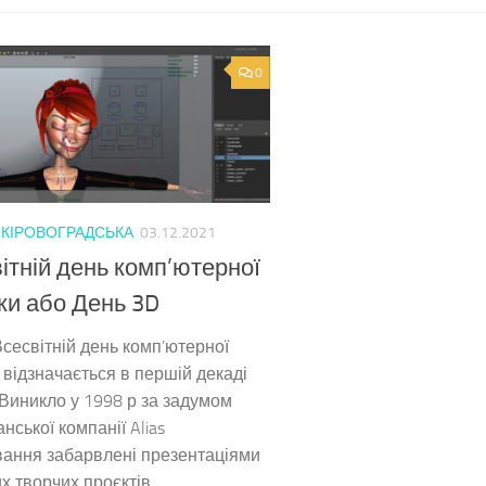
0
/
КІРОВОГРАДСЬКА
03.12.2021
ітній день комп’ютерної
ки або День 3D
сесвітній день комп’ютерної
 відзначається в першій декаді
 Виникло у 1998 р за задумом
нської компанії Alias
ання забарвлені презентаціями
х творчих проєктів