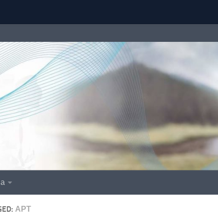
іа
GED:
АРТ