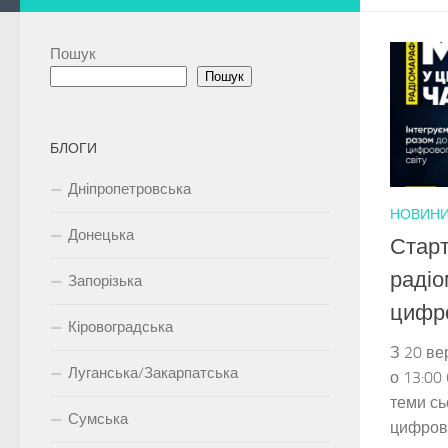
Пошук
Пошук
БЛОГИ
Дніпропетровська
НОВИН
Донецька
Старт
раді
Запорізька
цифр
Кіровоградська
З 20 ве
Луганська/Закарпатська
о 13:00
теми сь
Сумська
цифрово