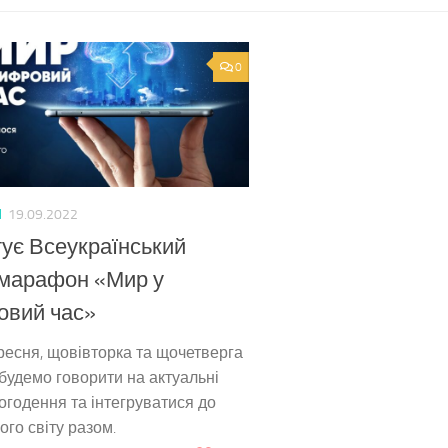
0
И
19.09.2022
ує Всеукраїнський
омарафон «Мир у
овий час»
ресня, щовівторка та щочетверга
 будемо говорити на актуальні
огодення та інтегруватися до
го світу разом.