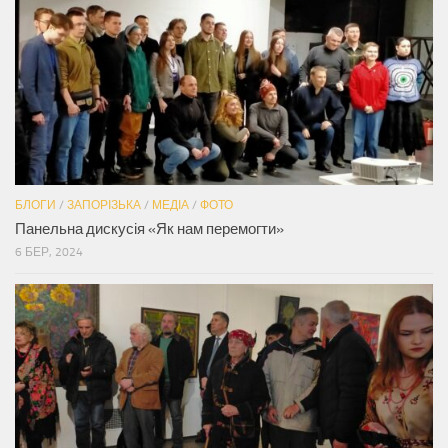
БЛОГИ
/
ЗАПОРІЗЬКА
/
МЕДІА
/
ФОТО
Панельна дискусія «Як нам перемогти»
6 БЕР, 2024