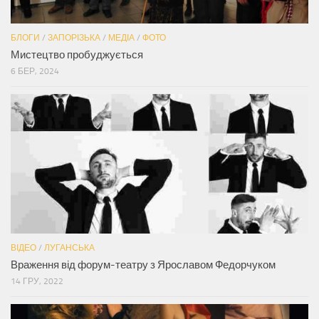
БЛОГИ
/
ЗАПОРІЗЬКА
/
МЕДІА
/
ФОТО
Мистецтво пробуджується
6 БЕР, 2024
ВІДЕО
/
ЛУГАНСЬКА
Враження від форум-театру з Ярославом Федорчуком
14 ГРУ, 2022