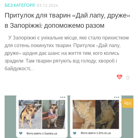
БЕЗ КАТЕГОРІЇ
03.12.2024
Притулок для тварин «Дай лапу, друже»
в Запоріжжі: допоможемо разом
У Запоріжжі є унікальне місце, яке стало прихистком
для сотень покинутих тварин. Притулок «Дай лапу,
друже» щодня дає шанс на життя тим, кого колись
зрадили. Там тварин рятують від голоду, хвороб і
байдужості,...
0
0