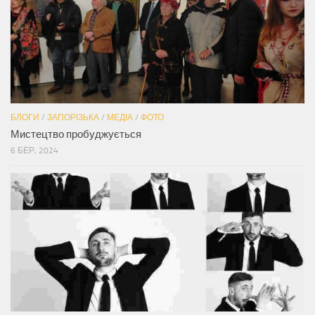
БЛОГИ
/
ЗАПОРІЗЬКА
/
МЕДІА
/
ФОТО
Мистецтво пробуджується
6 БЕР, 2024