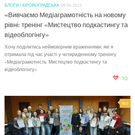
БЛОГИ
/
КІРОВОГРАДСЬКА
09.04.2025
«Вивчаємо Медіаграмотність на новому
рівні: тренінг «Мистецтво подкастингу та
відеоблогінгу»
Хочу поділитись неймовірним враженнями, які я
отримала під час участі у чотириденному тренінгу
«Медіаграмотність. Мистецтво подкастингу та
відеоблогінгу».
10
0