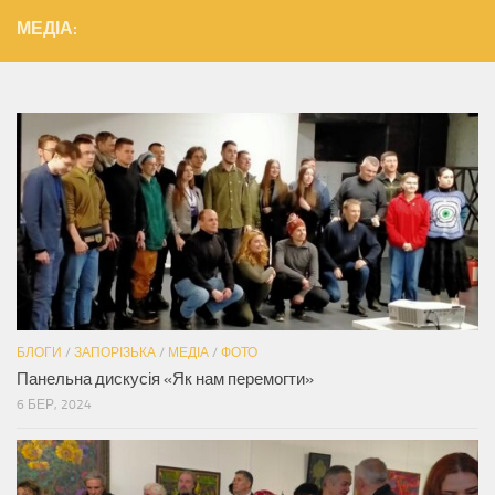
МЕДІА:
БЛОГИ
/
ЗАПОРІЗЬКА
/
МЕДІА
/
ФОТО
Панельна дискусія «Як нам перемогти»
6 БЕР, 2024