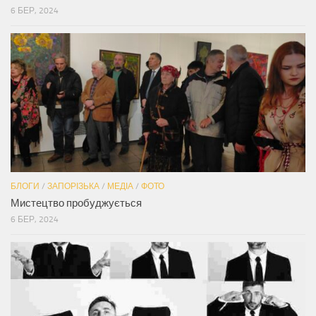
6 БЕР, 2024
БЛОГИ
/
ЗАПОРІЗЬКА
/
МЕДІА
/
ФОТО
Мистецтво пробуджується
6 БЕР, 2024