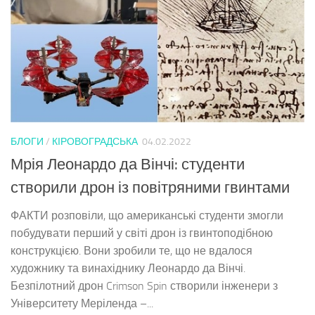
БЛОГИ
/
КІРОВОГРАДСЬКА
04.02.2022
Мрія Леонардо да Вінчі: студенти
створили дрон із повітряними гвинтами
ФАКТИ розповіли, що американські студенти змогли
побудувати перший у світі дрон із гвинтоподібною
конструкцією. Вони зробили те, що не вдалося
художнику та винахіднику Леонардо да Вінчі.
Безпілотний дрон Crimson Spin створили інженери з
Університету Меріленда –...