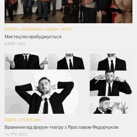
БЛОГИ
/
ЗАПОРІЗЬКА
/
МЕДІА
/
ФОТО
Мистецтво пробуджується
6 БЕР, 2024
ВІДЕО
/
ЛУГАНСЬКА
Враження від форум-театру з Ярославом Федорчуком
14 ГРУ, 2022