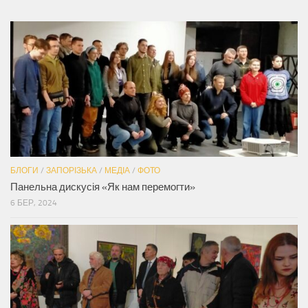
БЛОГИ
/
ЗАПОРІЗЬКА
/
МЕДІА
/
ФОТО
Панельна дискусія «Як нам перемогти»
6 БЕР, 2024