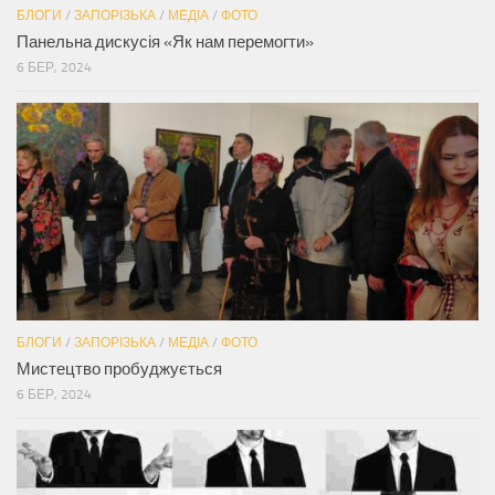
БЛОГИ
/
ЗАПОРІЗЬКА
/
МЕДІА
/
ФОТО
Панельна дискусія «Як нам перемогти»
6 БЕР, 2024
БЛОГИ
/
ЗАПОРІЗЬКА
/
МЕДІА
/
ФОТО
Мистецтво пробуджується
6 БЕР, 2024