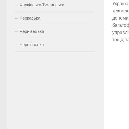
Україна
Харківська/Волинська
техноло
допомаг
Черкаська
багатоф
Чернівецька
управлі
тощо, так
Чернігівська