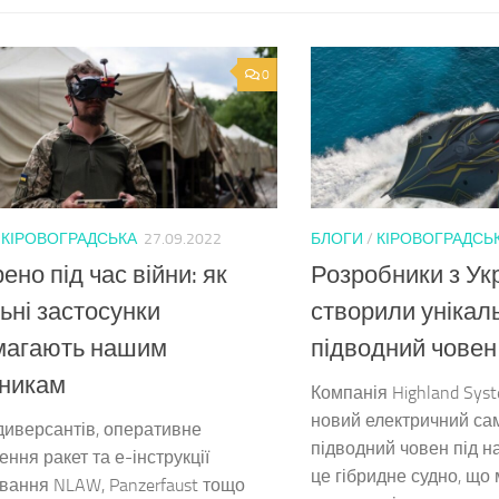
0
/
КІРОВОГРАДСЬКА
27.09.2022
БЛОГИ
/
КІРОВОГРАДСЬ
ено під час війни: як
Розробники з Ук
ьні застосунки
створили унікал
магають нашим
підводний човен
сникам
Компанія Highland Sys
новий електричний са
иверсантів, оперативне
підводний човен під н
ення ракет та е-інструкції
це гібридне судно, що 
вання NLAW, Panzerfaust тощо