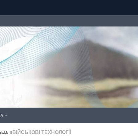
іа
GED:
#ВІЙСЬКОВІ ТЕХНОЛОГІЇ