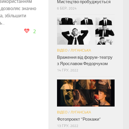
 використанням
Мистецтво пробуджується
а дозволяє значно
6 БЕР, 2024
а, збільшити
...
2
ВІДЕО
/
ЛУГАНСЬКА
Враження від форум-театру
з Ярославом Федорчуком
14 ГРУ, 2022
ВІДЕО
/
ЛУГАНСЬКА
Фотопроект “Розкажи”
13 ГРУ, 2022