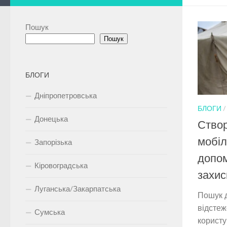
Пошук
Пошук
БЛОГИ
Дніпропетровська
БЛОГИ
Донецька
Створ
мобіл
Запорізька
допо
Кіровоградська
захи
Луганська/Закарпатська
Пошук д
відстеж
Сумська
користу