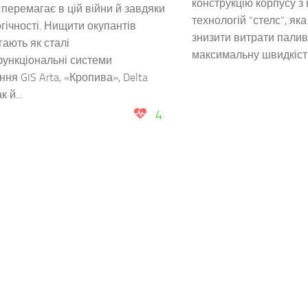
конструкцію корпусу з
 перемагає в цій війни й завдяки
технологій “стелс”, як
гічності. Нищити окупантів
знизити витрати палив
ають як сталі
максимальну швидкість
ункціональні системи
ння GIS Arta, «Кропива», Delta
 й...
4