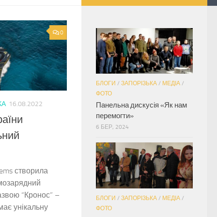
0
БЛОГИ
/
ЗАПОРІЗЬКА
/
МЕДІА
/
ФОТО
КА
16.08.2022
Панельна дискусія «Як нам
перемогти»
раїни
6 БЕР, 2024
ьний
tems створила
мозарядний
азвою “Кронос” –
БЛОГИ
/
ЗАПОРІЗЬКА
/
МЕДІА
/
має унікальну
ФОТО