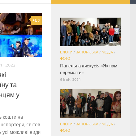
0
БЛОГИ
/
ЗАПОРІЗЬКА
/
МЕДІА
/
ФОТО
.11.2022
Панельна дискусія «Як нам
перемогти»
які
6 БЕР, 2024
їну та
нцям у
ь кошти на
нспортери, світові
БЛОГИ
/
ЗАПОРІЗЬКА
/
МЕДІА
/
ФОТО
ь усі можливі види