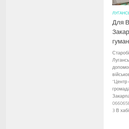
ЛУГАНС
Для В
Закар
гуман
Старобі
Лугансь
допомо
військо
“Центр 
громада
Закарпа
0660658
3 В хабі.