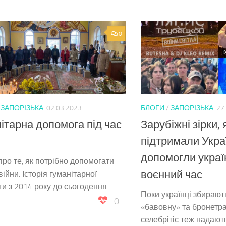
0
/
ЗАПОРІЗЬКА
02.03.2023
БЛОГИ
/
ЗАПОРІЗЬКА
27
ітарна допомога під час
Зарубіжні зірки, 
підтримали Укра
допомогли украї
 про те, як потрібно допомогати
воєнний час
війни. Історія гуманітарної
и з 2014 року до сьогодення.
Поки українці збирают
0
«бавовну» та бронетра
селебрітіс теж надают