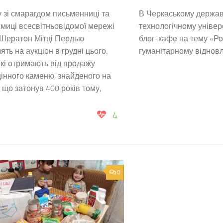
 зі смарагдом письменниці та
В Черкаському держа
миці всесвітньовідомої мережі
технологічному універ
 Шератон Мітці Пердью
блог-кафе на тему «Ро
ять на аукціон в грудні цього.
гуманітарному відновл
які отримають від продажу
інного каменю, знайденого на
, що затонув 400 років тому,
4
0