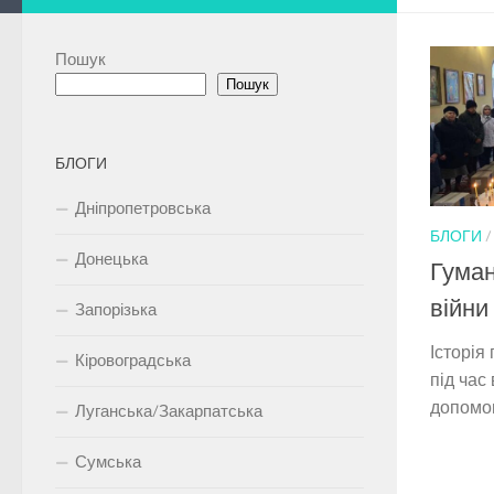
Пошук
Пошук
БЛОГИ
Дніпропетровська
БЛОГИ
Донецька
Гуман
війни
Запорізька
Історія
Кіровоградська
під час 
допомог
Луганська/Закарпатська
Сумська