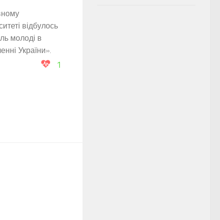
вному
ситеті відбулось
ль молоді в
енні України».
1