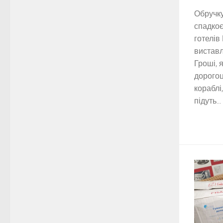
Обручку
спадкоє
готелів
виставл
Гроші, 
дорогоц
кораблі
підуть...