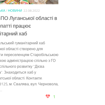
ЬКА
/
НОВИНИ
22.08.2022
ПО Луганської області в
патті працює
ітарний хаб
льський гуманітарний хаб
кої області створено для
ги переселенцям Старобільською
вою адміністрацією спільно з ГО
спільного розвитку “Дієва
”. Знаходиться хаб у
тської області. Контакти:
125, м. Свалява, вул. Черновола,
..
1