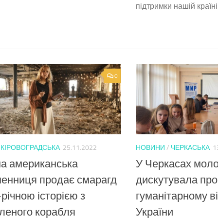
підтримки нашій країні
0
/
КІРОВОГРАДСЬКА
25.11.2022
НОВИНИ
/
ЧЕРКАСЬКА
1
а американська
У Черкасах мол
енниця продає смарагд
дискутувала про
-річною історією з
гуманітарному в
леного корабля
України