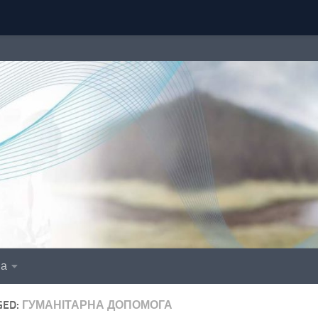
іа
GED:
ГУМАНІТАРНА ДОПОМОГА