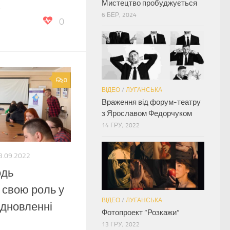
Мистецтво пробуджується
.
6 БЕР, 2024
0
0
ВІДЕО
/
ЛУГАНСЬКА
Враження від форум-театру
з Ярославом Федорчуком
14 ГРУ, 2022
3.09.2022
одь
 свою роль у
ВІДЕО
/
ЛУГАНСЬКА
ідновленні
Фотопроект “Розкажи”
13 ГРУ, 2022