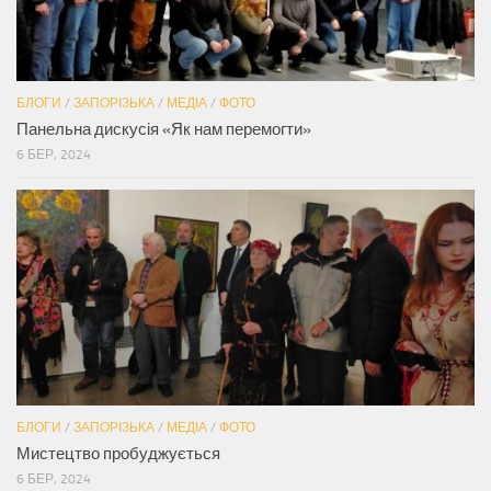
БЛОГИ
/
ЗАПОРІЗЬКА
/
МЕДІА
/
ФОТО
Панельна дискусія «Як нам перемогти»
6 БЕР, 2024
БЛОГИ
/
ЗАПОРІЗЬКА
/
МЕДІА
/
ФОТО
Мистецтво пробуджується
6 БЕР, 2024