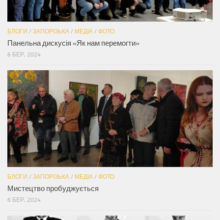
БЛОГИ
/
ЗАПОРІЗЬКА
/
МЕДІА
/
ФОТО
Панельна дискусія «Як нам перемогти»
6 БЕР, 2024
БЛОГИ
/
ЗАПОРІЗЬКА
/
МЕДІА
/
ФОТО
Мистецтво пробуджується
6 БЕР, 2024