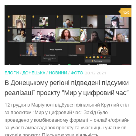
0
БЛОГИ
/
ДОНЕЦЬКА
/
НОВИНИ
/
ФОТО
20.12.2021
В Донецькому регіоні підведені підсумки
реалізації проєкту “Мир у цифровий час”
12 грудня в Маріуполі відбувся фінальний Круглий стіл
за проєктом “Мир у цифровий час” Захід було
проведено у комбінованому форматі – онлайн/офлайн
за участі амбасадорок проєкту та учасниць і учасників
заходів проєкту. Підсумовуючи діяльність...