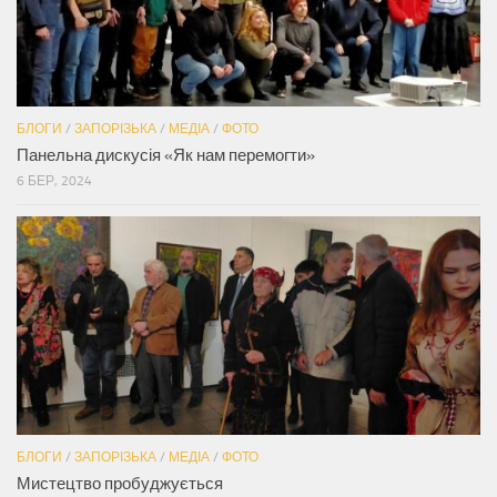
БЛОГИ
/
ЗАПОРІЗЬКА
/
МЕДІА
/
ФОТО
Панельна дискусія «Як нам перемогти»
6 БЕР, 2024
БЛОГИ
/
ЗАПОРІЗЬКА
/
МЕДІА
/
ФОТО
Мистецтво пробуджується