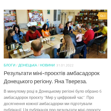
0
БЛОГИ
/
ДОНЕЦЬКА
/
НОВИНИ
31.01.2022
Результати міні-проєктів амбасадорок
Донецького регіону. Яна Твереза.
В минулому році в Донецькому регіоні було обрано 6
амбасадорок проєкту “Мир у цифровий час”. Про
досягнення кожної амбасадорки ми підготували
публікації. Ця публікація про результати міні-проєкту