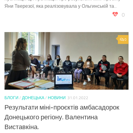
Яни Тверезої, яка реалізовувала у Ольгинській та...
0
0
БЛОГИ
/
ДОНЕЦЬКА
/
НОВИНИ
31.01.2022
Результати міні-проєктів амбасадорок
Донецького регіону. Валентина
Виставкіна.