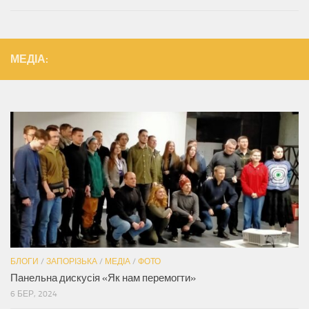
МЕДІА:
БЛОГИ
/
ЗАПОРІЗЬКА
/
МЕДІА
/
ФОТО
Панельна дискусія «Як нам перемогти»
6 БЕР, 2024