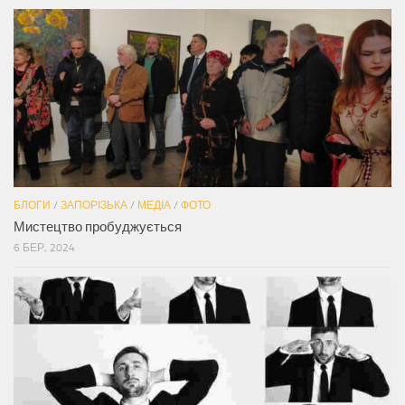
БЛОГИ
/
ЗАПОРІЗЬКА
/
МЕДІА
/
ФОТО
Мистецтво пробуджується
6 БЕР, 2024