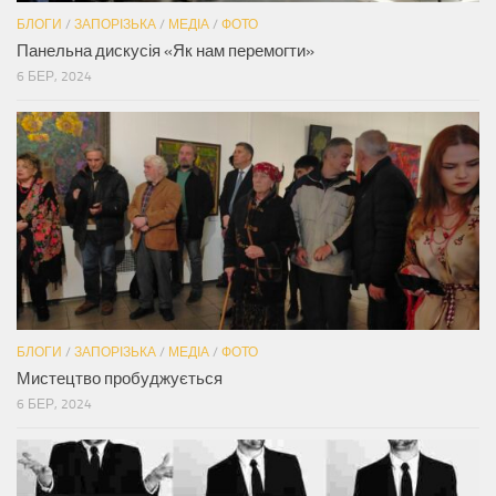
БЛОГИ
/
ЗАПОРІЗЬКА
/
МЕДІА
/
ФОТО
Панельна дискусія «Як нам перемогти»
6 БЕР, 2024
БЛОГИ
/
ЗАПОРІЗЬКА
/
МЕДІА
/
ФОТО
Мистецтво пробуджується
6 БЕР, 2024