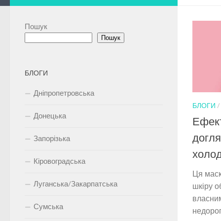
Пошук
Пошук
БЛОГИ
Дніпропетровська
БЛОГИ
Донецька
Ефек
догля
Запорізька
холод
Кіровоградська
Ця мас
Луганська/Закарпатська
шкіру о
власним
Сумська
недорог