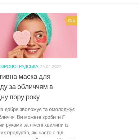
0
/
КІРОВОГРАДСЬКА
24.01.2022
тивна маска для
ду за обличчям в
ну пору року
ка добре зволожує та омолоджує
бличчя. Ви можете зробити її
и руками за лічені хвилини із
их продуктів, які часто є під