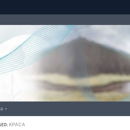
іа
GED:
КРАСА