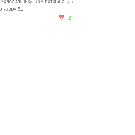
 холодильнику. Вам потрібно: 0,5
р-агару 5...
3