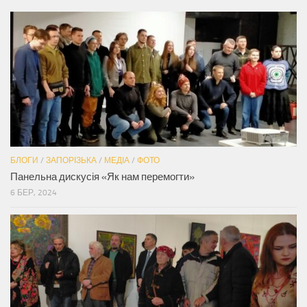
БЛОГИ
/
ЗАПОРІЗЬКА
/
МЕДІА
/
ФОТО
Панельна дискусія «Як нам перемогти»
6 БЕР, 2024