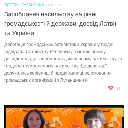
БЛОГИ
/
ЛУГАНСЬКА
15.01.2025
Запобігання насильству на рівні
громадськості й держави: досвід Латвії
та України
Делегація громадських активісток з України у грудні
відвідала Латвійську Республіку з метою обміну
досвідом щодо запобігання домашньому насильству та
гендерно зумовленому насильству. До делегації
долучились керівниці й представниці релокованих
громадських організацій з Луганщини й...
0
0