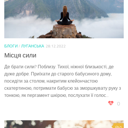
БЛОГИ
/
ЛУГАНСЬКА
28.12.2022
Місця сили
Де брати сили? Поблизу. Тихої, ніжної близькості, де
дуже добре. Приїхати до старого бабусиного дому,
посидіти за столом, накритим клейончастою
скатертиною, потримати бабусю за зморшкувату руку з
тонкою, як пергамент шкірою, послухати її голос...
0
0