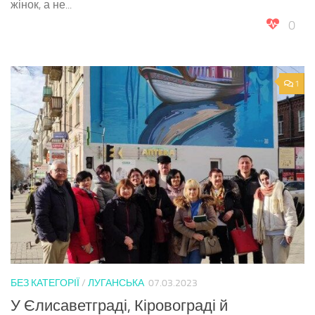
жінок, а не...
0
1
БЕЗ КАТЕГОРІЇ
/
ЛУГАНСЬКА
07.03.2023
У Єлисаветграді, Кіровограді й