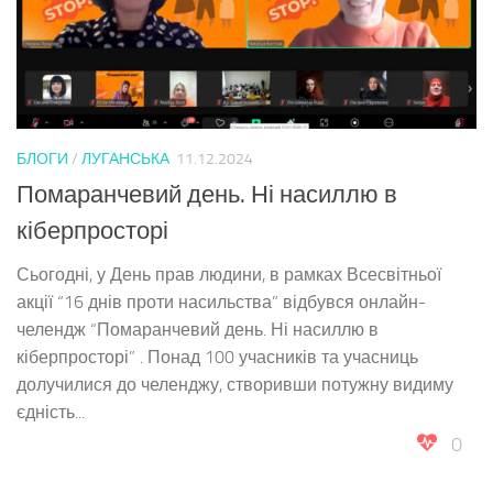
БЛОГИ
/
ЛУГАНСЬКА
11.12.2024
Помаранчевий день. Ні насиллю в
кіберпросторі
Сьогодні, у День прав людини, в рамках Всесвітньої
акції “16 днів проти насильства” відбувся онлайн-
челендж “Помаранчевий день. Ні насиллю в
кіберпросторі” . Понад 100 учасників та учасниць
долучилися до челенджу, створивши потужну видиму
єдність...
0