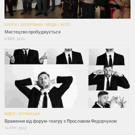
БЛОГИ
/
ЗАПОРІЗЬКА
/
МЕДІА
/
ФОТО
Мистецтво пробуджується
6 БЕР, 2024
ВІДЕО
/
ЛУГАНСЬКА
Враження від форум-театру з Ярославом Федорчуком
14 ГРУ, 2022