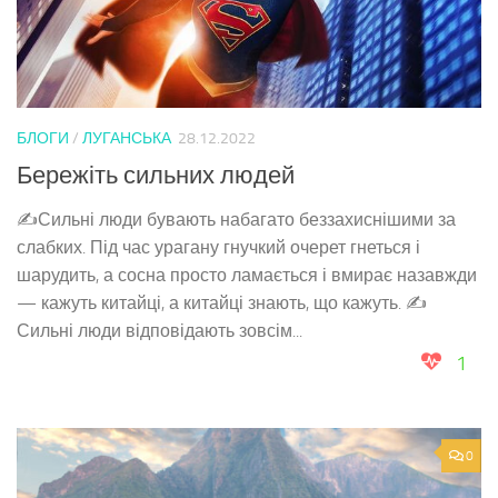
БЛОГИ
/
ЛУГАНСЬКА
28.12.2022
Бережіть сильних людей
✍️Сильні люди бувають набагато беззахиснішими за
слабких. Під час урагану гнучкий очерет гнеться і
шарудить, а сосна просто ламається і вмирає назавжди
— кажуть китайці, а китайці знають, що кажуть. ✍️
Сильні люди відповідають зовсім...
1
0