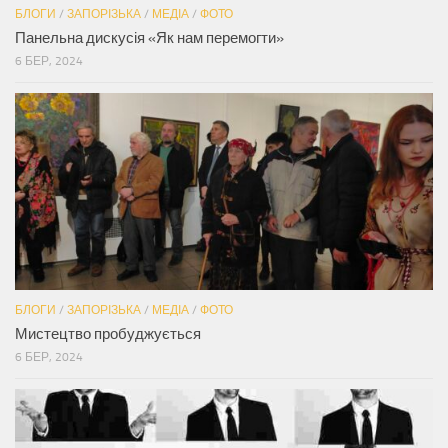
БЛОГИ
/
ЗАПОРІЗЬКА
/
МЕДІА
/
ФОТО
Панельна дискусія «Як нам перемогти»
6 БЕР, 2024
БЛОГИ
/
ЗАПОРІЗЬКА
/
МЕДІА
/
ФОТО
Мистецтво пробуджується
6 БЕР, 2024