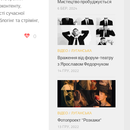
Мистецтво пробуджується
оконтенту,
6 БЕР, 2024
ті сучасної
блогінг та стрімінг,
0
ВІДЕО
/
ЛУГАНСЬКА
Враження від форум-театру
з Ярославом Федорчуком
14 ГРУ, 2022
ВІДЕО
/
ЛУГАНСЬКА
Фотопроект “Розкажи”
13 ГРУ, 2022