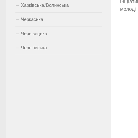
ініціат
Харківська/Волинська
молоді 
Черкаська
Чернівецька
Чернігівська