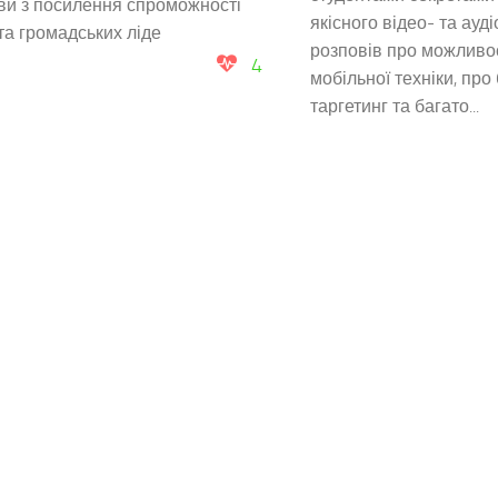
иви з посилення спроможності
якісного відео- та ауді
та громадських ліде
розповів про можливос
4
мобільної техніки, про 
таргетинг та багато...