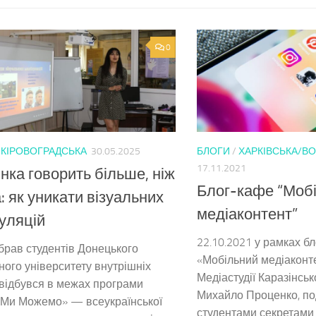
0
/
КІРОВОГРАДСЬКА
30.05.2025
БЛОГИ
/
ХАРКІВСЬКА/В
17.11.2021
нка говорить більше, ніж
Блог-кафе “Моб
: як уникати візуальних
медіаконтент”
уляцій
22.10.2021 у рамках б
ібрав студентів Донецького
«Мобільний медіаконт
ого університету внутрішніх
Медіастудії Каразінськ
 відбувся в межах програми
Михайло Проценко, под
 Ми Можемо» — всеукраїнської
студентами секретами