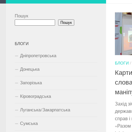
Пошук
Пошук
БЛОГИ
Дніпропетровська
БЛОГИ
Донецька
Карти
слова
Запорізька
маніп
Кіровоградська
Захід з
Луганська/Закарпатська
державн
справ і
Сумська
«Разом