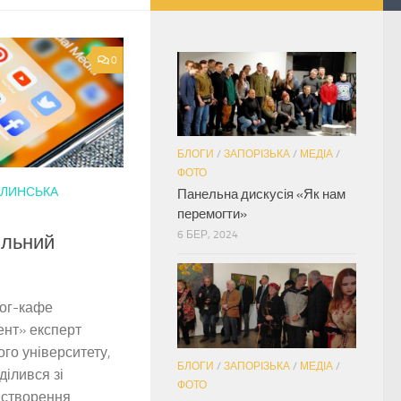
0
БЛОГИ
/
ЗАПОРІЗЬКА
/
МЕДІА
/
ФОТО
ОЛИНСЬКА
Панельна дискусія «Як нам
перемогти»
6 БЕР, 2024
ільний
лог-кафе
ент» експерт
ого університету,
БЛОГИ
/
ЗАПОРІЗЬКА
/
МЕДІА
/
ілився зі
ФОТО
 створення