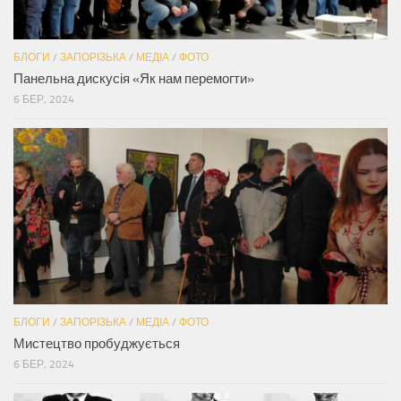
БЛОГИ
/
ЗАПОРІЗЬКА
/
МЕДІА
/
ФОТО
Панельна дискусія «Як нам перемогти»
6 БЕР, 2024
БЛОГИ
/
ЗАПОРІЗЬКА
/
МЕДІА
/
ФОТО
Мистецтво пробуджується
6 БЕР, 2024