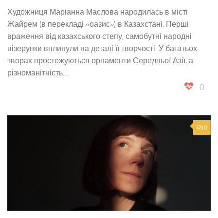
Художниця Маріанна Маслова народилась в місті
Жайрем (в перекладі «оазис») в Казахстані. Перші
враження від казахського степу, самобутні народні
візерунки вплинули на деталі її творчості. У багатьох
творах простежуються орнаменти Середньої Азії, а
різноманітність...
0
0