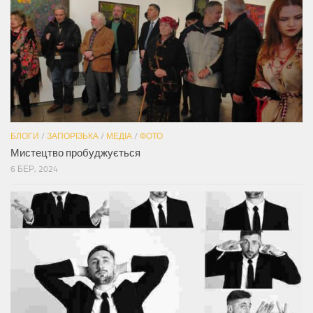
БЛОГИ
/
ЗАПОРІЗЬКА
/
МЕДІА
/
ФОТО
Мистецтво пробуджується
6 БЕР, 2024