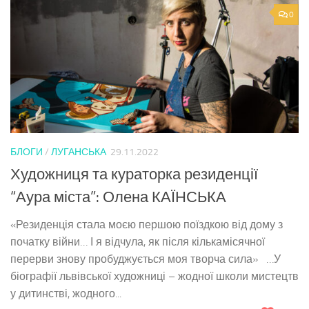
0
БЛОГИ
/
ЛУГАНСЬКА
29.11.2022
Художниця та кураторка резиденції
“Аура міста”: Олена КАЇНСЬКА
«Резиденція стала моєю першою поїздкою від дому з
початку війни… І я відчула, як після кількамісячної
перерви знову пробуджується моя творча сила» …У
біографії львівської художниці – жодної школи мистецтв
у дитинстві, жодного...