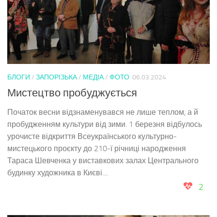
БЛОГИ
/
ЗАПОРІЗЬКА
/
МЕДІА
/
ФОТО
06.03.2024
Мистецтво пробуджується
Початок весни відзнаменувався не лише теплом, а й
пробудженням культури від зими. 1 березня відбулось
урочисте відкриття Всеукраїнського культурно-
мистецького проєкту до 210-ї річниці народження
Тараса Шевченка у виставкових залах Центрального
будинку художника в Києві....
2