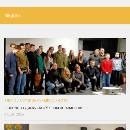
МЕДІА:
БЛОГИ
/
ЗАПОРІЗЬКА
/
МЕДІА
/
ФОТО
Панельна дискусія «Як нам перемогти»
6 БЕР, 2024