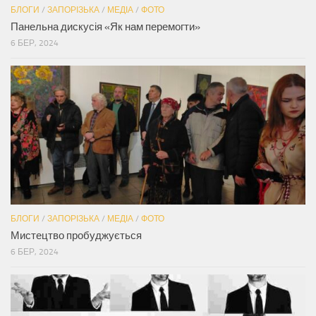
БЛОГИ
/
ЗАПОРІЗЬКА
/
МЕДІА
/
ФОТО
Панельна дискусія «Як нам перемогти»
6 БЕР, 2024
БЛОГИ
/
ЗАПОРІЗЬКА
/
МЕДІА
/
ФОТО
Мистецтво пробуджується
6 БЕР, 2024