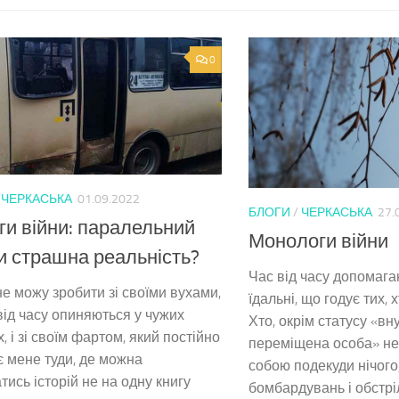
0
/
ЧЕРКАСЬКА
01.09.2022
БЛОГИ
/
ЧЕРКАСЬКА
27.
ги війни: паралельний
Монологи війни
чи страшна реальність?
Час від часу допомагаю
не можу зробити зі своїми вухами,
їдальні, що годує тих, х
 від часу опиняються у чужих
Хто, окрім статусу «вн
х, і зі своїм фартом, який постійно
переміщена особа» не
 мене туди, де можна
собою подекуди нічого,
тись історій не на одну книгу
бомбардувань і обстріл