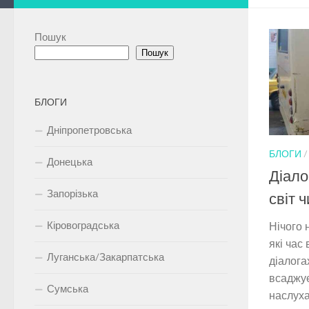
Пошук
Пошук
БЛОГИ
Дніпропетровська
БЛОГИ
Донецька
Діало
Запорізька
світ 
Кіровоградська
Нічого 
які час
Луганська/Закарпатська
діалога
всаджує
Сумська
наслуха