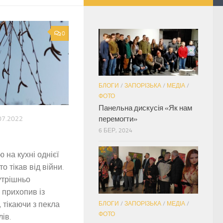
0
БЛОГИ
/
ЗАПОРІЗЬКА
/
МЕДІА
/
ФОТО
Панельна дискусія «Як нам
07.2022
перемогти»
6 БЕР, 2024
 на кухні однієї
то тікав від війни.
утрішньо
 прихопив із
 тікаючи з пекла
БЛОГИ
/
ЗАПОРІЗЬКА
/
МЕДІА
/
ФОТО
ів.