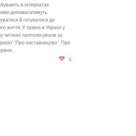
ебувають в інтернатах.
ники допомагатимуть
зуватися й готуватися до
го життя. У травні в Україні у
 читанні проголосували за
роєкт “Про наставництво”. Про
рвня...
6