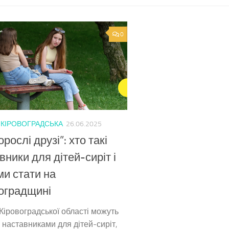
0
/
КІРОВОГРАДСЬКА
26.06.2025
рослі друзі”: хто такі
вники для дітей-сиріт і
ми стати на
оградщині
Кіровоградської області можуть
 наставниками для дітей-сиріт,