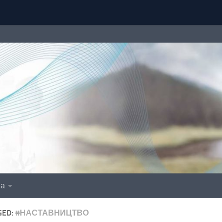
іа
GED:
#НАСТАВНИЦТВО