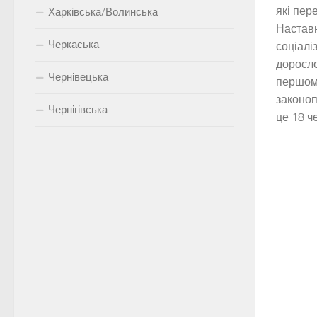
які пер
Харківська/Волинська
Настав
Черкаська
соціалі
доросло
Чернівецька
першому
законоп
Чернігівська
це 18 че