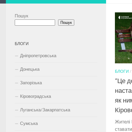
Пошук
Пошук
БЛОГИ
Дніпропетровська
Донецька
БЛОГИ
“Це до
Запорізька
наста
Кіровоградська
як ни
Кіров
Луганська/Закарпатська
Жителі 
Сумська
ставати