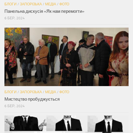
БЛОГИ
/
ЗАПОРІЗЬКА
/
МЕДІА
/
ФОТО
Панельна дискусія «Як нам перемогти»
6 БЕР, 2024
БЛОГИ
/
ЗАПОРІЗЬКА
/
МЕДІА
/
ФОТО
Мистецтво пробуджується
6 БЕР, 2024