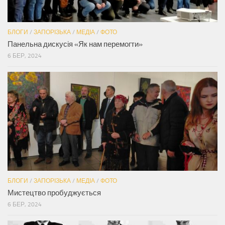
БЛОГИ
/
ЗАПОРІЗЬКА
/
МЕДІА
/
ФОТО
Панельна дискусія «Як нам перемогти»
6 БЕР, 2024
БЛОГИ
/
ЗАПОРІЗЬКА
/
МЕДІА
/
ФОТО
Мистецтво пробуджується
6 БЕР, 2024