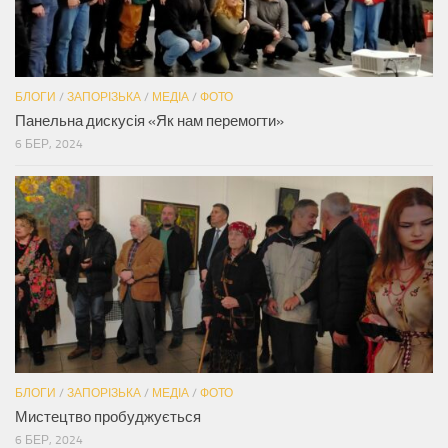
БЛОГИ
/
ЗАПОРІЗЬКА
/
МЕДІА
/
ФОТО
Панельна дискусія «Як нам перемогти»
6 БЕР, 2024
БЛОГИ
/
ЗАПОРІЗЬКА
/
МЕДІА
/
ФОТО
Мистецтво пробуджується
6 БЕР, 2024