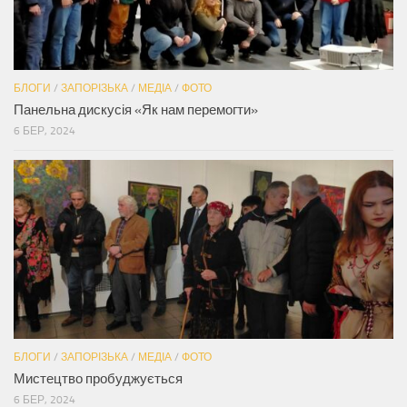
БЛОГИ
/
ЗАПОРІЗЬКА
/
МЕДІА
/
ФОТО
Панельна дискусія «Як нам перемогти»
6 БЕР, 2024
БЛОГИ
/
ЗАПОРІЗЬКА
/
МЕДІА
/
ФОТО
Мистецтво пробуджується
6 БЕР, 2024