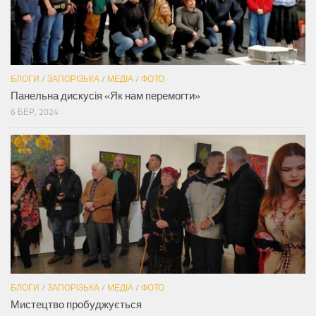
БЛОГИ
/
ЗАПОРІЗЬКА
/
МЕДІА
/
ФОТО
Панельна дискусія «Як нам перемогти»
6 БЕР, 2024
БЛОГИ
/
ЗАПОРІЗЬКА
/
МЕДІА
/
ФОТО
Мистецтво пробуджується