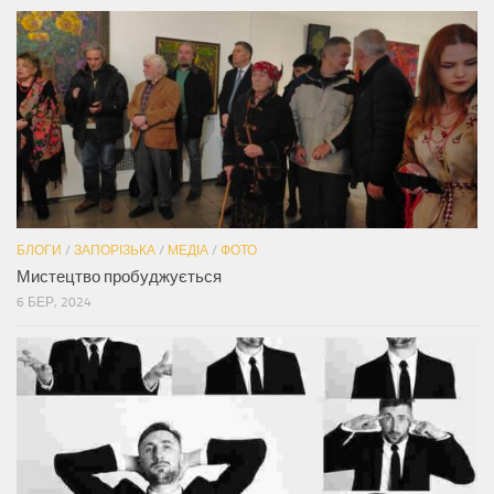
БЛОГИ
/
ЗАПОРІЗЬКА
/
МЕДІА
/
ФОТО
Мистецтво пробуджується
6 БЕР, 2024