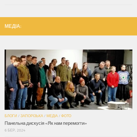
МЕДІА:
БЛОГИ
/
ЗАПОРІЗЬКА
/
МЕДІА
/
ФОТО
Панельна дискусія «Як нам перемогти»
6 БЕР, 2024