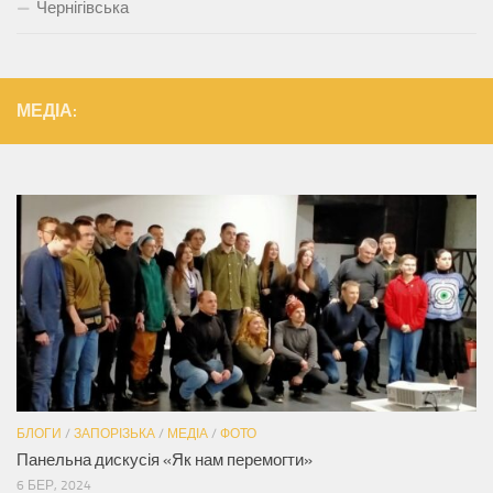
Чернігівська
МЕДІА:
БЛОГИ
/
ЗАПОРІЗЬКА
/
МЕДІА
/
ФОТО
Панельна дискусія «Як нам перемогти»
6 БЕР, 2024