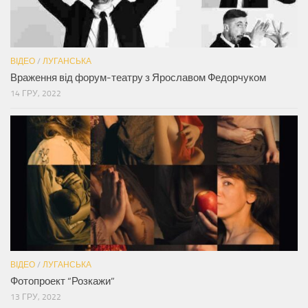
ВІДЕО
/
ЛУГАНСЬКА
Враження від форум-театру з Ярославом Федорчуком
14 ГРУ, 2022
ВІДЕО
/
ЛУГАНСЬКА
Фотопроект “Розкажи”
13 ГРУ, 2022