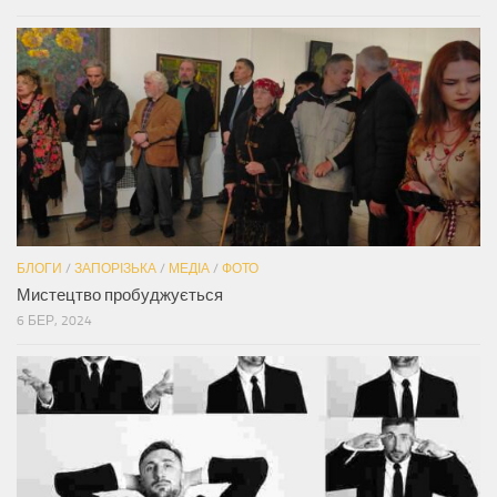
БЛОГИ
/
ЗАПОРІЗЬКА
/
МЕДІА
/
ФОТО
Мистецтво пробуджується
6 БЕР, 2024