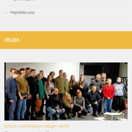
Чернігівська
МЕДІА:
БЛОГИ
/
ЗАПОРІЗЬКА
/
МЕДІА
/
ФОТО