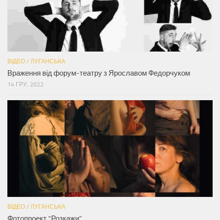
ВІДЕО
/
ЛУГАНСЬКА
Враження від форум-театру з Ярославом Федорчуком
14 ГРУ, 2022
ВІДЕО
/
ЛУГАНСЬКА
Фотопроект “Розкажи”