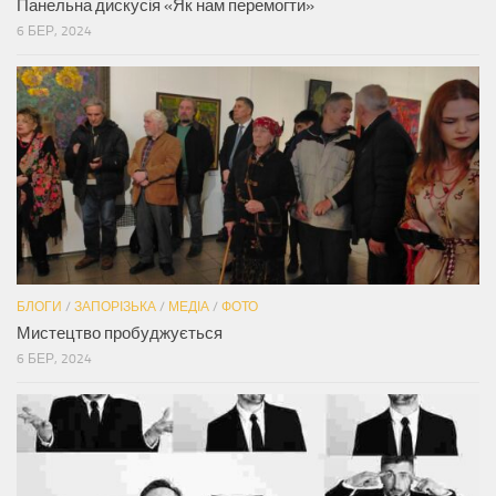
Панельна дискусія «Як нам перемогти»
6 БЕР, 2024
БЛОГИ
/
ЗАПОРІЗЬКА
/
МЕДІА
/
ФОТО
Мистецтво пробуджується
6 БЕР, 2024