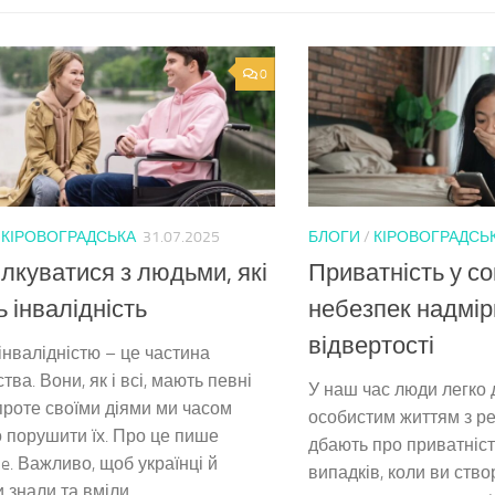
0
/
КІРОВОГРАДСЬКА
31.07.2025
БЛОГИ
/
КІРОВОГРАДСЬ
ілкуватися з людьми, які
Приватність у с
 інвалідність
небезпек надмір
відвертості
інвалідністю – це частина
тва. Вони, як і всі, мають певні
У наш час люди легко 
проте своїми діями ми часом
особистим життям з ре
порушити їх. Про це пише
дбають про приватніст
e. Важливо, щоб українці й
випадків, коли ви ство
 знали та вміли...