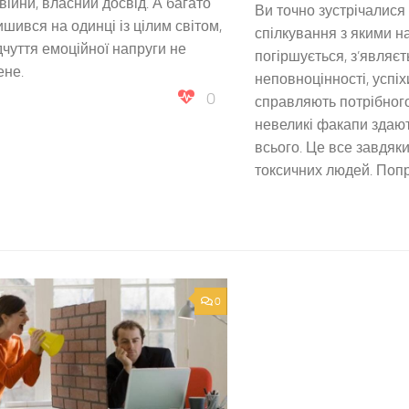
 війни, власний досвід. А багато
Ви точно зустрічалися 
ишився на одинці із цілим світом,
спілкування з якими н
дчуття емоційної напруги не
погіршується, з’являєт
ене.
неповноцінності, успіх
0
справляють потрібног
невеликі факапи здаю
всього. Це все завдяки
токсичних людей. Попри 
0