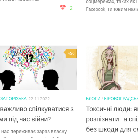
соцмережах, таких як I
2
Facebook, типовим нал
0
/
ЗАПОРІЗЬКА
22.11.2022
БЛОГИ
/
КІРОВОГРАДСЬ
важливо спілкуватися з
Токсичні люди: як
и під час війни?
розпізнати та сп
без шкоди для с
 нас переживає зараз власну