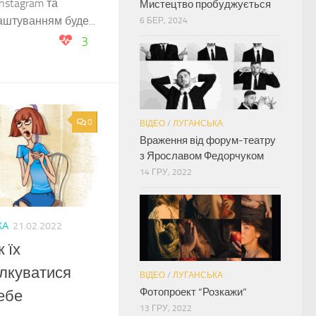
nstagram та
Мистецтво пробуджується
аштуванням буде...
6 БЕР, 2024
3
0
ВІДЕО
/
ЛУГАНСЬКА
Враження від форум-театру
з Ярославом Федорчуком
14 ГРУ, 2022
КА
21.02.2022
 їх
ілкуватися
ВІДЕО
/
ЛУГАНСЬКА
Фотопроект “Розкажи”
ебе
13 ГРУ, 2022