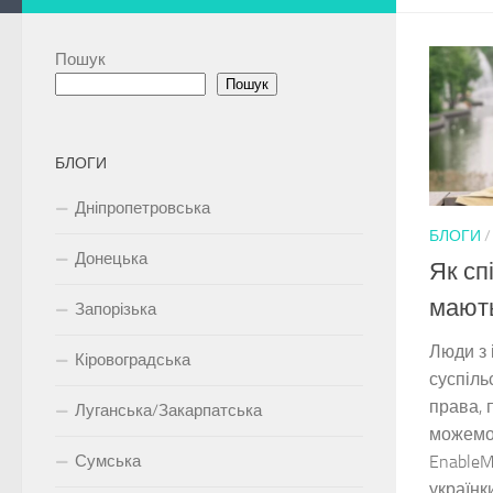
Пошук
Пошук
БЛОГИ
Дніпропетровська
БЛОГИ
Донецька
Як сп
мають
Запорізька
Люди з 
Кіровоградська
суспільс
права, 
Луганська/Закарпатська
можемо 
Сумська
EnableM
українки