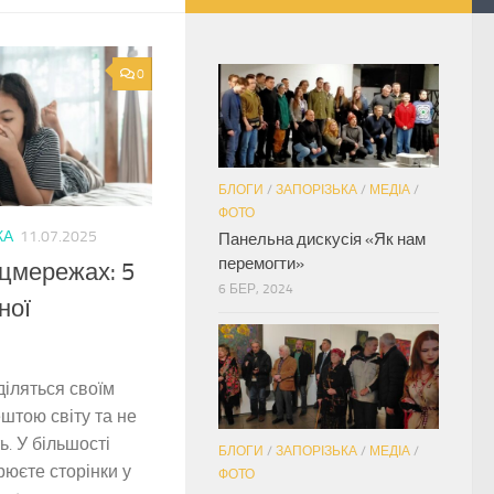
0
БЛОГИ
/
ЗАПОРІЗЬКА
/
МЕДІА
/
ФОТО
КА
11.07.2025
Панельна дискусія «Як нам
перемогти»
оцмережах: 5
6 БЕР, 2024
ної
діляться своїм
штою світу та не
ь. У більшості
БЛОГИ
/
ЗАПОРІЗЬКА
/
МЕДІА
/
рюєте сторінки у
ФОТО