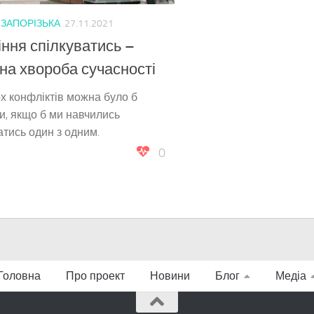
/
ЗАПОРІЗЬКА
27.11.2021
ння спілкуватись –
на хвороба сучасності
х конфліктів можна було б
и, якщо б ми навчились
атись один з одним.
0
Головна
Про проект
Новини
Блог
Медіа