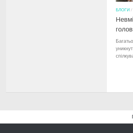
БЛОГИ
Невмі
голов
Багатьо
уникнут
спілкув