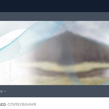
іа
GED:
СПІЛКУВАННЯ