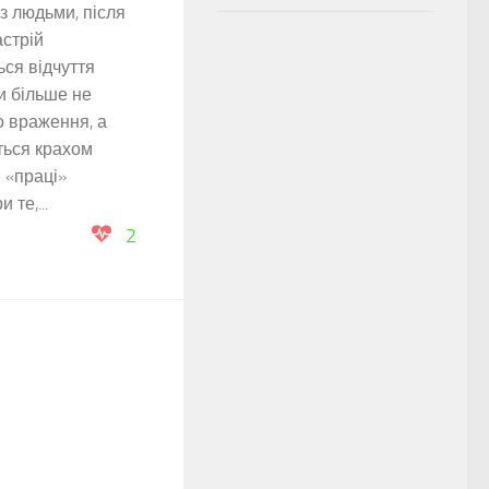
з людьми, після
астрій
ься відчуття
и більше не
о враження, а
ться крахом
 «праці»
те,...
2