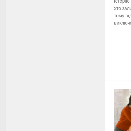
історію
хто зал
тому ві
виключ