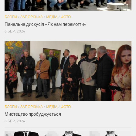
БЛОГИ
/
ЗАПОРІЗЬКА
/
МЕДІА
/
ФОТО
Панельна дискусія «Як нам перемогти»
6 БЕР, 2024
БЛОГИ
/
ЗАПОРІЗЬКА
/
МЕДІА
/
ФОТО
Мистецтво пробуджується
6 БЕР, 2024