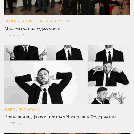
БЛОГИ
/
ЗАПОРІЗЬКА
/
МЕДІА
/
ФОТО
Мистецтво пробуджується
6 БЕР, 2024
ВІДЕО
/
ЛУГАНСЬКА
Враження від форум-театру з Ярославом Федорчуком
14 ГРУ, 2022