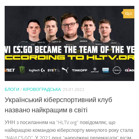
0
БЛОГИ
/
КІРОВОГРАДСЬКА
25.01.2022
Український кіберспортивний клуб
названо найкращим в світі
УНН з посиланням на “HLTV.org” повідомляє, що
найкращою командою кіберспорту минулого року стала
“NAVI.CS:GO”. У 2021 році “народжені перемагати” вісім