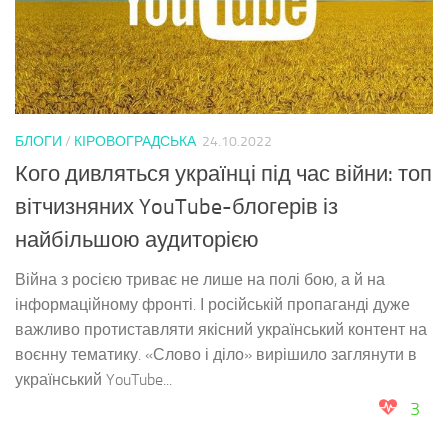
БЛОГИ
/
КІРОВОГРАДСЬКА
24.10.2022
Кого дивляться українці під час війни: топ
вітчизняних YouTube-блогерів із
найбільшою аудиторією
Війна з росією триває не лише на полі бою, а й на
інформаційному фронті. І російській пропаганді дуже
важливо протиставляти якісний український контент на
воєнну тематику. «Слово і діло» вирішило заглянути в
український YouTube...
3