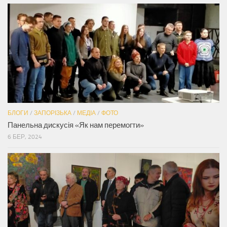
БЛОГИ
/
ЗАПОРІЗЬКА
/
МЕДІА
/
ФОТО
Панельна дискусія «Як нам перемогти»
6 БЕР, 2024